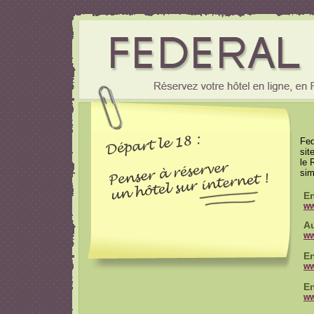
Fed
sit
le 
sim
En
ww
Au
ww
En
ww
En
ww